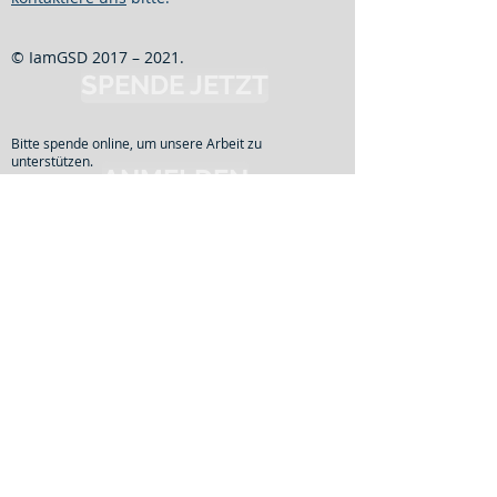
© IamGSD 2017 – 2021.
SPENDE JETZT
Bitte spende online, um unsere Arbeit zu
unterstützen.
ANMELDEN
Registriere Dich für einen speziellen Zugang
zur Website, zum
Herunterladen von PDFs und um regelmäßig
Informationen per E-Mail zu erhalten.
Quick Links
Kontaktiere uns
Veröffentlichungen
Kursteilnahme
Forschung